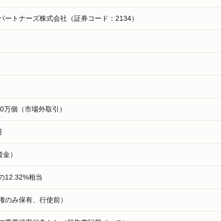
パートナーズ株式会社（証券コード：2134）
300万個（市場外取引）
円
資金）
12.32%相当
権のみ保有、行使前）