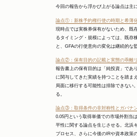
今回の報告から浮かび上がる論点は主に
論点①：新株予約権行使の時期と希薄
現時点では実株券保有がないため、既存
るタイミング・規模によっては、既存
と、GFAの行使意向の変化は継続的な
論点②：保有目的の記載と実態の乖離
報告書上の保有目的は「純投資」であり
に関与してきた実績を持つことを踏ま
局面に移行する可能性は排除できない
る。
論点③：取得条件の非対称性とガバナ
0.05円という取得単価での市場外割
平性に関する論点を生じさせる。北浜
プロセス、さらに今後のIRや資本政策