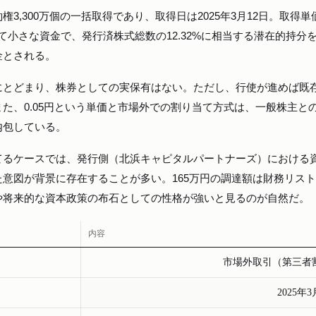
権3,300万個の一括取得であり、取得日は2025年3月12日。取得単
極めて小さな資金で、発行済株式総数の12.32%に相当する潜在的持分
金とされる。
にとどまり、株券としての実保有はない。ただし、行使が進めば既
た、0.05円という単価と市場外での割り当て方式は、一般株主と
内包している。
てるケースでは、発行側（北浜キャピタルパートナーズ）における
意図が背景に存在することが多い。165万円の調達額は財務リス
や将来的な資本政策の布石としての性格が強いと見るのが自然だ。
内容
市場外取引（第三者
2025年3