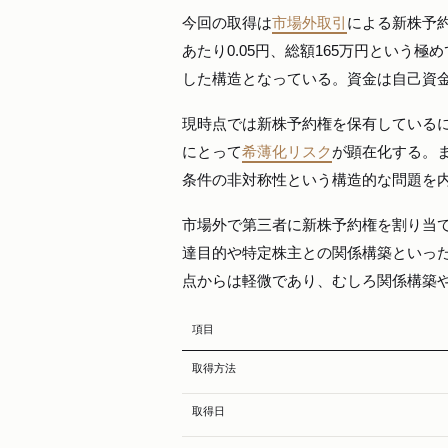
今回の取得は
市場外取引
による新株予約
あたり0.05円、総額165万円という
した構造となっている。資金は自己資
現時点では新株予約権を保有している
にとって
希薄化リスク
が顕在化する。ま
条件の非対称性という構造的な問題を
市場外で第三者に新株予約権を割り当
達目的や特定株主との関係構築といった
点からは軽微であり、むしろ関係構築
項目
取得方法
取得日