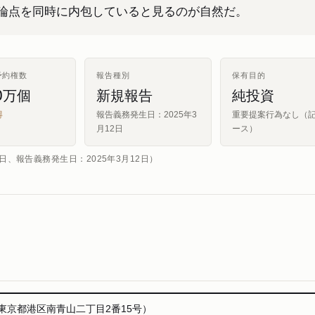
論点を同時に内包していると見るのが自然だ。
予約権数
報告種別
保有目的
00万個
新規報告
純投資
得
報告義務発生日：2025年3
重要提案行為なし（
月12日
ース）
日、報告義務発生日：2025年3月12日）
東京都港区南青山二丁目2番15号）