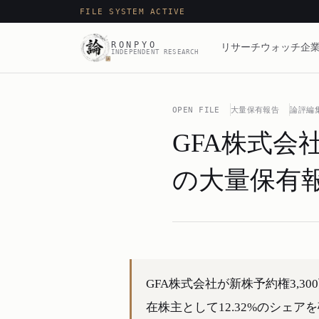
FILE SYSTEM ACTIVE
RONPYO
リサーチ
ウォッチ
企業
INDEPENDENT RESEARCH
OPEN FILE
大量保有報告
論評編
GFA株式
の大量保有
GFA株式会社が新株予約権3,
在株主として12.32%のシェ