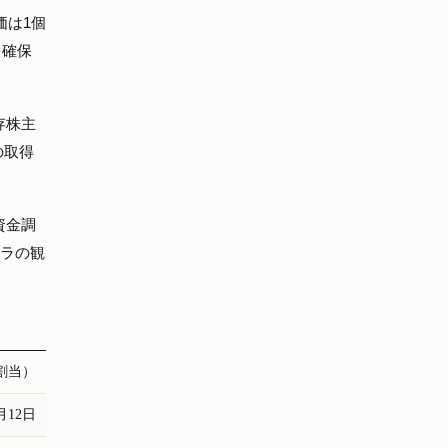
価は1個
を確保
存株主
の取得
資金調
トラの観
割当）
月12日