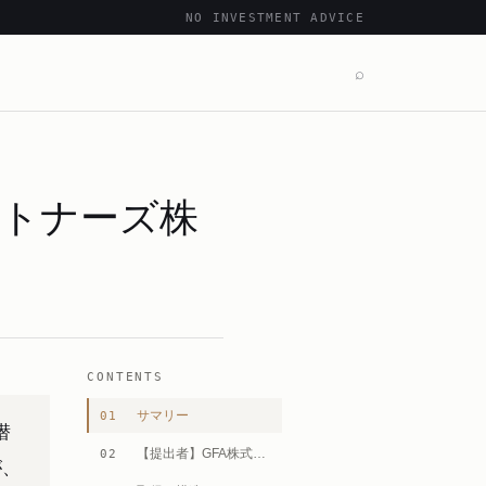
NO INVESTMENT ADVICE
⌕
ートナーズ株
CONTENTS
サマリー
01
潜
【提出者】GFA株式会社とは
02
が、