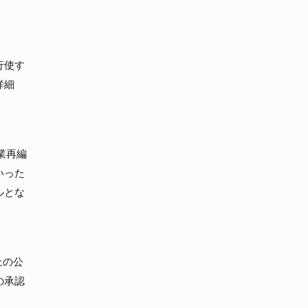
行使す
詳細
業再編
いった
ルとな
上の公
の承認