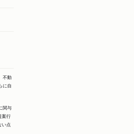
、不動
らに自
に関与
提案行
ない点