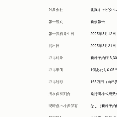
対象会社
北浜キャピタル
報告種別
新規報告
報告義務発生日
2025年3月12日
提出日
2025年3月21日
取得対象
新株予約権 3,
取得単価
1個あたり0.05
取得総額
165万円（自己
潜在保有割合
発行済株式総数の
現時点の株券保有
なし（新株予約