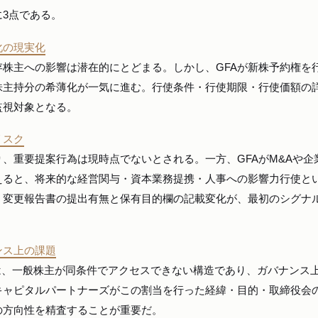
3点である。
化の現実化
株主への影響は潜在的にとどまる。しかし、GFAが新株予約権を
株主持分の希薄化が一気に進む。行使条件・行使期限・行使価額の
監視対象となる。
リスク
、重要提案行為は現時点でないとされる。一方、GFAがM&Aや企
えると、将来的な経営関与・資本業務提携・人事への影響力行使と
。変更報告書の提出有無と保有目的欄の記載変化が、最初のシグナ
ンス上の課題
当は、一般株主が同条件でアクセスできない構造であり、ガバナンス
キャピタルパートナーズがこの割当を行った経緯・目的・取締役会
の方向性を精査することが重要だ。