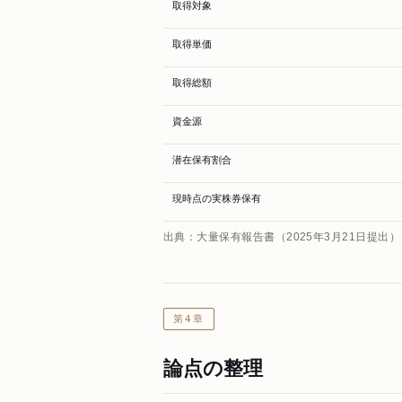
取得対象
取得単価
取得総額
資金源
潜在保有割合
現時点の実株券保有
出典：大量保有報告書（2025年3月21日提出）
第4章
論点の整理