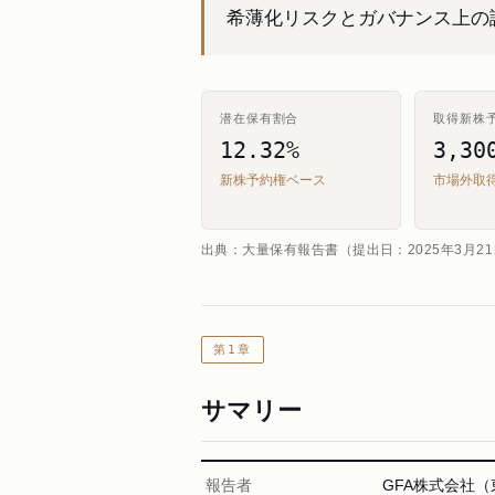
希薄化リスクとガバナンス上の
潜在保有割合
取得新株
12.32%
3,3
新株予約権ベース
市場外取
出典：大量保有報告書（提出日：2025年3月21
第1章
サマリー
報告者
GFA株式会社（