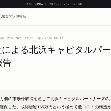
LAST UPDATE 2026.08.07 17:38
DB
質問状
観察軸
集部
公開
2025.03.26
更新
2026.06.13
会社による北浜キャピタルパ
報告
300万個の市場外取得を通じて北浜キャピタルパートナーズの
アを確保した。取得総額165万円という極めて低コストの構造