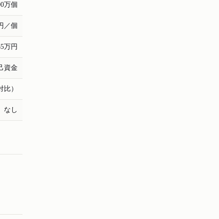
00万個
5円／個
65万円
己資金
数対比）
なし