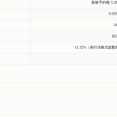
新株予約権 3,3
0.0
1
自
12.32%（発行済株式総