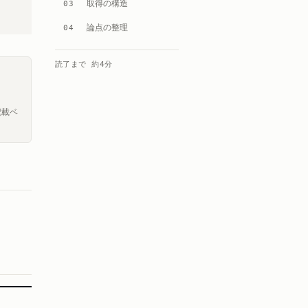
取得の構造
03
論点の整理
04
読了まで 約
4
分
記載ベ