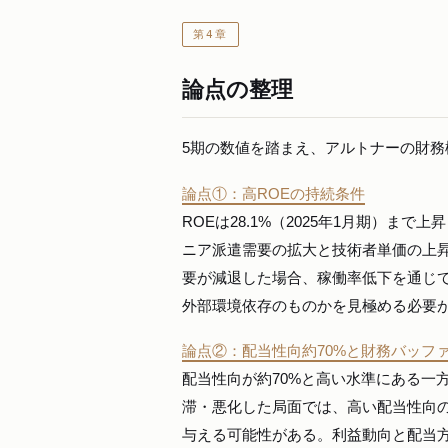
第4章
論点の整理
5期の数値を踏まえ、アルトナーの財務
論点①：高ROEの持続条件
ROEは28.1%（2025年1月期）
ニア派遣需要の拡大と技術者単価の上
要が減退した場合、稼働率低下を通じて
外部環境依存のものかを見極める必要
論点②：配当性向約70%と財務バッフ
配当性向が約70%と高い水準にある一
滞・悪化した局面では、高い配当性向
与える可能性がある。利益動向と配当