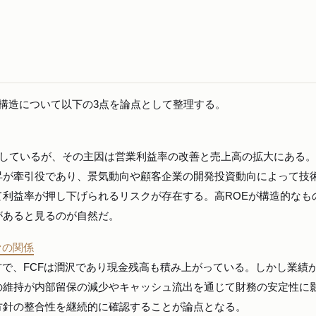
構造について以下の3点を論点として整理する。
まで上昇しているが、その主因は営業利益率の改善と売上高の拡大にある
昇が牽引役であり、景気動向や顧客企業の開発投資動向によって技
利益率が押し下げられるリスクが存在する。高ROEが構造的なも
があると見るのが自然だ。
ァの関係
方で、FCFは潤沢であり現金残高も積み上がっている。しかし業績
の維持が内部留保の減少やキャッシュ流出を通じて財務の安定性に
方針の整合性を継続的に確認することが論点となる。