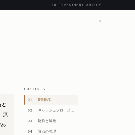
NO INVESTMENT ADVICE
⌕
CONTENTS
5期推移
01
益と
キャッシュフローとの整合
02
。無
財務と還元
03
であ
論点の整理
04