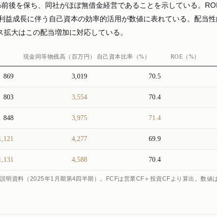
%前後を保ち、同社がほぼ無借金経営であることを示している。RO
おり、利益成長に伴う自己資本の効率的活用が数値に表れている。配当
ナス拡大はこの配当増加に対応している。
現金同等物残高（百万円）
自己資本比率（%）
ROE（%）
869
3,019
70.5
803
3,554
70.4
848
3,975
71.4
1,121
4,277
69.9
1,131
4,588
70.4
説明資料（2025年1月期第4四半期）。FCFは営業CF＋投資CFより算出。数値