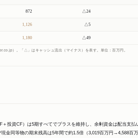
872
△24
1,126
△5
1,180
△49
ner.co.jp）。「△」はキャッシュ流出（マイナス）を表す。単位：百万円。
CF＋投資CF）は5期すべてでプラスを維持し、余剰資金は配当支払
同等物の期末残高は5年間で約1.5倍（3,019百万円→4,588百