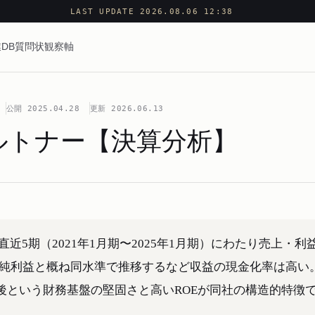
LAST UPDATE 2026.08.06 12:38
DB
質問状
観察軸
公開
2025.04.28
更新
2026.06.13
ルトナー【決算分析】
直近5期（2021年1月期〜2025年1月期）にわたり売上・利
が純利益と概ね同水準で推移するなど収益の現金化率は高い
後という財務基盤の堅固さと高いROEが同社の構造的特徴