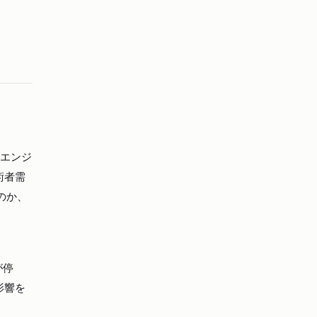
。エンジ
術者需
のか、
が停
影響を