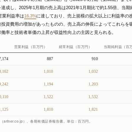
し、2025年1月期の売上高は2021年1月期比で約1.55倍、当期
の営業利益率は
16.3%
に達しており、売上規模の拡大以上に利益率の
連投資費用の増加があったものの、売上高の伸長によってこれらを
稼働率と技術者単価の上昇が収益性向上の主因と見られる。
営業利益（百万円）
経常利益（百万円）
当期純利益（百
7,174
887
910
8,102
1,010
1,032
9,242
1,194
1,203
0,110
1,522
1,532
1,125
1,810
1,821
rtner.co.jp）、各期有価証券報告書。単位：百万円。