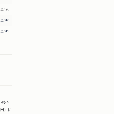
△426
△818
△819
い後も
万円）に