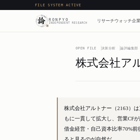
FILE SYSTEM ACTIVE
RONPYO
リサーチ
ウォッチ
企業
INDEPENDENT RESEARCH
OPEN FILE
決算分析
論評編集部
株式会社ア
株式会社アルトナー（2163）は
もに一貫して拡大し、営業CF
借金経営・自己資本比率70%前
ると見るのが自然だ。