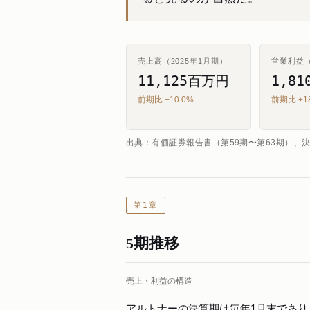
売上高（2025年1月期）
営業利益（
11,125百万円
1,8
前期比 +10.0%
前期比 +1
出典：有価証券報告書（第59期〜第63期）、決
第1章
5期推移
売上・利益の構造
アルトナーの決算期は毎年1月末であり、以