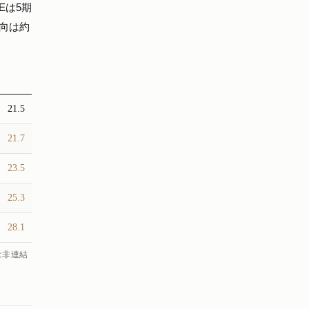
Eは5期
性向は約
21.5
21.7
23.5
25.3
28.1
は非連結