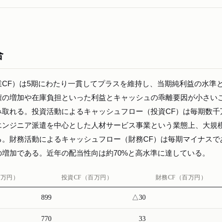
合
CF）は5期にわたり一貫してプラスを維持し、当期純利益の水準
権の増加や在庫負担といった利益とキャッシュの乖離要因が小さい
み取れる。投資活動によるキャッシュフロー（投資CF）は毎期数千
エンジニア派遣を中心とした人材サービス事業という業態上、大規
る。財務活動によるキャッシュフロー（財務CF）は毎期マイナスで
増加である。近年の配当性向は約70%と高水準に達している。
百万円）
投資CF（百万円）
財務CF（百万円）
899
△30
770
33