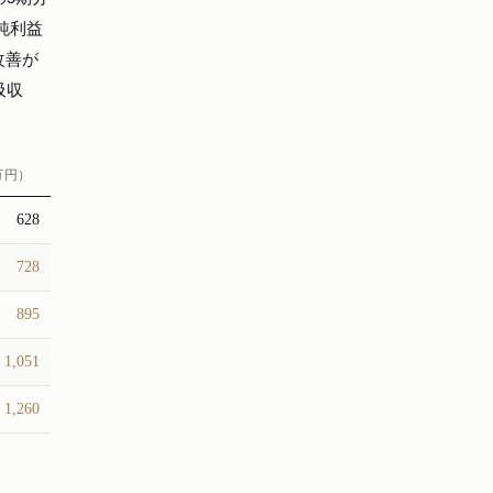
純利益
改善が
吸収
万円）
628
728
895
1,051
1,260