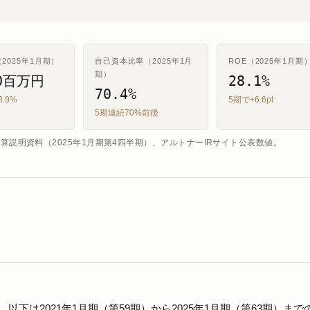
2025年1月期）
自己資本比率（2025年1月
ROE（2025年1月期
期）
10百万円
28.1%
70.4%
8.9%
5期で+6.6pt
5期連続70%前後
算説明資料（2025年1月期第4四半期）、アルトナーIRサイト公表数値。
下は2021年1月期（第59期）から2025年1月期（第63期）まで