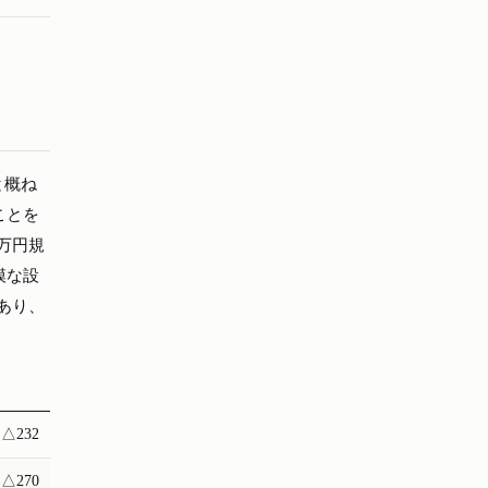
と概ね
ことを
万円規
模な設
あり、
△232
△270