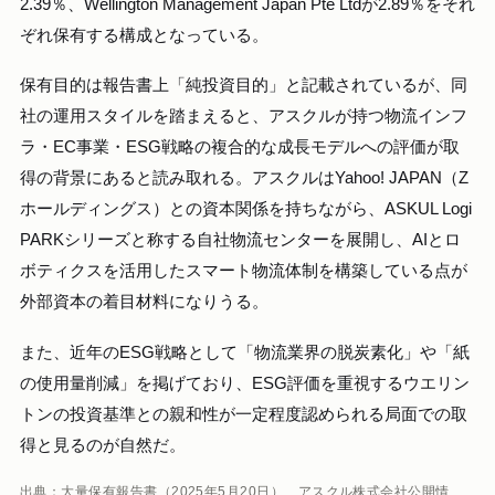
2.39％、Wellington Management Japan Pte Ltdが2.89％をそれ
ぞれ保有する構成となっている。
保有目的は報告書上「純投資目的」と記載されているが、同
社の運用スタイルを踏まえると、アスクルが持つ物流インフ
ラ・EC事業・ESG戦略の複合的な成長モデルへの評価が取
得の背景にあると読み取れる。アスクルはYahoo! JAPAN（Z
ホールディングス）との資本関係を持ちながら、ASKUL Logi
PARKシリーズと称する自社物流センターを展開し、AIとロ
ボティクスを活用したスマート物流体制を構築している点が
外部資本の着目材料になりうる。
また、近年のESG戦略として「物流業界の脱炭素化」や「紙
の使用量削減」を掲げており、ESG評価を重視するウエリン
トンの投資基準との親和性が一定程度認められる局面での取
得と見るのが自然だ。
出典：大量保有報告書（2025年5月20日）、アスクル株式会社公開情