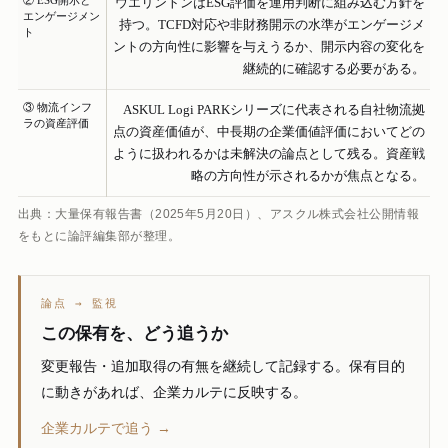
ウエリントンはESG評価を運用判断に組み込む方針を
エンゲージメン
持つ。TCFD対応や非財務開示の水準がエンゲージメ
ト
ントの方向性に影響を与えうるか、開示内容の変化を
継続的に確認する必要がある。
③ 物流インフ
ASKUL Logi PARKシリーズに代表される自社物流拠
ラの資産評価
点の資産価値が、中長期の企業価値評価においてどの
ように扱われるかは未解決の論点として残る。資産戦
略の方向性が示されるかが焦点となる。
出典：大量保有報告書（2025年5月20日）、アスクル株式会社公開情報
をもとに論評編集部が整理。
論点 → 監視
この保有を、どう追うか
変更報告・追加取得の有無を継続して記録する。保有目的
に動きがあれば、企業カルテに反映する。
企業カルテで追う →