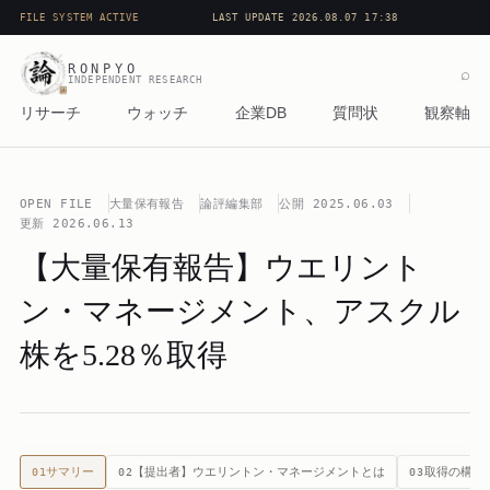
FILE SYSTEM ACTIVE
LAST UPDATE 2026.08.07 17:38
RONPYO
⌕
INDEPENDENT RESEARCH
リサーチ
ウォッチ
企業DB
質問状
観察軸
OPEN FILE
大量保有報告
論評編集部
公開
2025.06.03
更新
2026.06.13
【大量保有報告】ウエリント
ン・マネージメント、アスクル
株を5.28％取得
サマリー
【提出者】ウエリントン・マネージメントとは
取得の構造
01
02
03