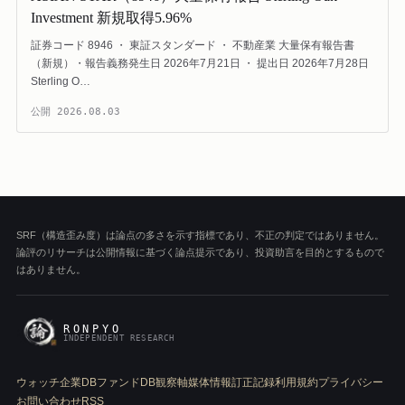
Investment 新規取得5.96%
証券コード 8946 ・ 東証スタンダード ・ 不動産業 大量保有報告書
（新規）・報告義務発生日 2026年7月21日 ・ 提出日 2026年7月28日
Sterling O…
公開
2026.08.03
SRF（構造歪み度）は論点の多さを示す指標であり、不正の判定ではありません。
論評のリサーチは公開情報に基づく論点提示であり、投資助言を目的とするもので
はありません。
RONPYO
INDEPENDENT RESEARCH
ウォッチ
企業DB
ファンドDB
観察軸
媒体情報
訂正記録
利用規約
プライバシー
お問い合わせ
RSS