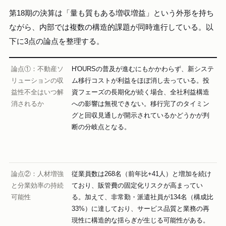
第18期の決算は「量も質もある増収増益」という外形を持ち
ながら、内部では複数の構造的課題が同時進行している。以
下に3点の論点を整理する。
論点①：不動産ソ
H'OURSの普及が進むにもかかわらず、新システ
リューションの収
ム移行コストが利益をほぼ消し去っている。投
益性不全はいつ解
資フェーズの長期化が続く場合、全社利益構造
消されるか
への影響は無視できない。移行完了のタイミン
グと回収見通しが開示されているかどうかが判
断の分岐点となる。
論点②：人材増強
従業員数は268名（前年比+41人）と増加を続け
と分業効率の持続
ており、販管費の固定化リスクが高まってい
可能性
る。加えて、非常勤・派遣社員が134名（構成比
33%）に達しており、サービス品質と業務の再
現性に構造的な揺らぎが生じる可能性がある。