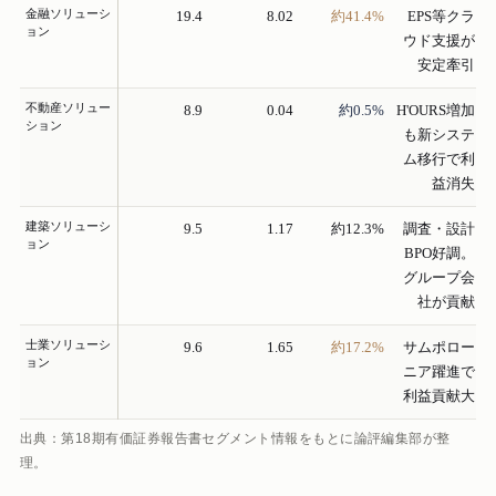
金融ソリューシ
19.4
8.02
約41.4%
EPS等クラ
ョン
ウド支援が
安定牽引
不動産ソリュー
8.9
0.04
約0.5%
H'OURS増加
ション
も新システ
ム移行で利
益消失
建築ソリューシ
9.5
1.17
約12.3%
調査・設計
ョン
BPO好調。
グループ会
社が貢献
士業ソリューシ
9.6
1.65
約17.2%
サムポロー
ョン
ニア躍進で
利益貢献大
出典：第18期有価証券報告書セグメント情報をもとに論評編集部が整
理。