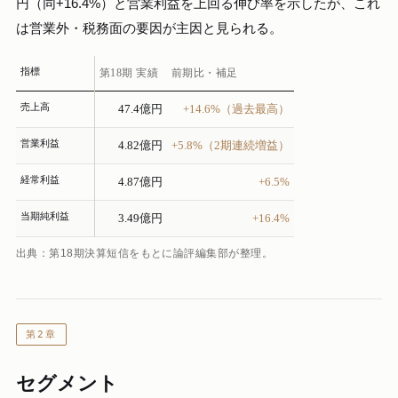
円（同+16.4%）と営業利益を上回る伸び率を示したが、これ
は営業外・税務面の要因が主因と見られる。
指標
第18期 実績
前期比・補足
売上高
47.4億円
+14.6%（過去最高）
営業利益
4.82億円
+5.8%（2期連続増益）
経常利益
4.87億円
+6.5%
当期純利益
3.49億円
+16.4%
出典：第18期決算短信をもとに論評編集部が整理。
第2章
セグメント