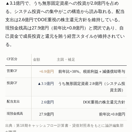
▲3.1億円で、うち無形固定資産への投資が2.8億円を占め
る。システム投資への集中がこの構造から読み取れる。配当
支出は2.6億円でDOE重視の株主還元方針を維持している。
現預金残高は27.9億円（前年比+0.8億円）と潤沢であり、自
己資金で成長投資と還元を賄う経営スタイルが維持されてい
る。
CF区分
金額
主因・補足
営業CF
+6.9億円
前年比+38%。税前利益＋減価償却寄与
投資CF
▲3.1億円
うち無形固定資産 2.8億円（システム投
資主因）
配当支出
2.6億円
DOE重視の株主還元方針
現預金残高
27.9億円
前年比+0.8億円
出典：第18期キャッシュフロー計算書・貸借対照表をもとに論評編集部