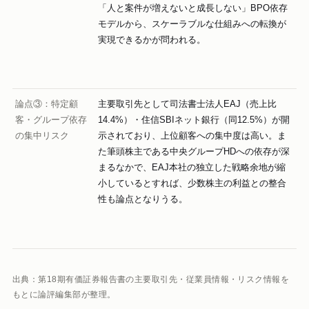
「人と案件が増えないと成長しない」BPO依存
モデルから、スケーラブルな仕組みへの転換が
実現できるかが問われる。
論点③：特定顧
主要取引先として司法書士法人EAJ（売上比
客・グループ依存
14.4%）・住信SBIネット銀行（同12.5%）が開
の集中リスク
示されており、上位顧客への集中度は高い。ま
た筆頭株主である中央グループHDへの依存が深
まるなかで、EAJ本社の独立した戦略余地が縮
小しているとすれば、少数株主の利益との整合
性も論点となりうる。
出典：第18期有価証券報告書の主要取引先・従業員情報・リスク情報を
もとに論評編集部が整理。