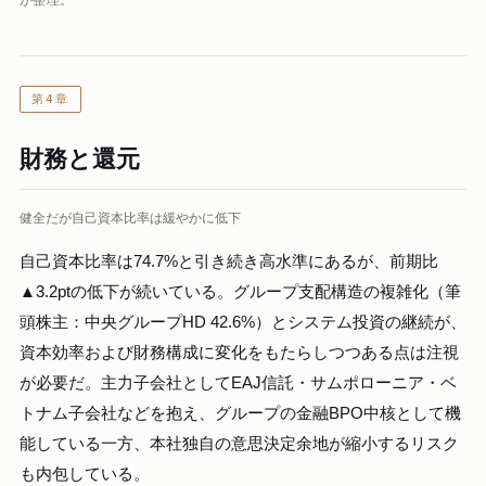
が整理。
第4章
財務と還元
健全だが自己資本比率は緩やかに低下
自己資本比率は74.7%と引き続き高水準にあるが、前期比
▲3.2ptの低下が続いている。グループ支配構造の複雑化（筆
頭株主：中央グループHD 42.6%）とシステム投資の継続が、
資本効率および財務構成に変化をもたらしつつある点は注視
が必要だ。主力子会社としてEAJ信託・サムポローニア・ベ
トナム子会社などを抱え、グループの金融BPO中核として機
能している一方、本社独自の意思決定余地が縮小するリスク
も内包している。