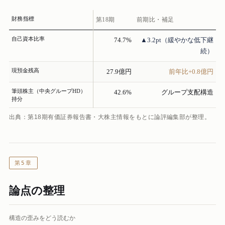
財務指標
第18期
前期比・補足
自己資本比率
74.7%
▲3.2pt（緩やかな低下継
続）
現預金残高
27.9億円
前年比+0.8億円
筆頭株主（中央グループHD）
42.6%
グループ支配構造
持分
出典：第18期有価証券報告書・大株主情報をもとに論評編集部が整理。
第5章
論点の整理
構造の歪みをどう読むか