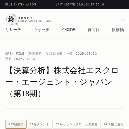
FILE SYSTEM ACTIVE
LAST UPDATE 2026.08.07 17:38
RONPYO
⌕
INDEPENDENT RESEARCH
リサーチ
ウォッチ
企業DB
質問状
観察軸
OPEN FILE
決算分析
論評編集部
公開
2025.06.13
更新
2026.06.13
【決算分析】株式会社エスクロ
ー・エージェント・ジャパン
（第18期）
3期推移
セグメント
キャッシュフローとの整合
財務と還元
01
02
03
04