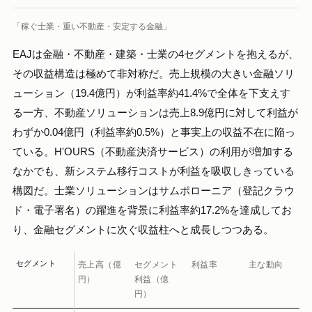
「稼ぐ士業・重い不動産・安定する金融」
EAJは金融・不動産・建築・士業の4セグメントを抱えるが、
その収益構造は極めて非対称だ。売上規模の大きい金融ソリ
ューション（19.4億円）が利益率約41.4%で全体を下支えす
る一方、不動産ソリューションは売上8.9億円に対して利益が
わずか0.04億円（利益率約0.5%）と事実上の収益不在に陥っ
ている。H'OURS（不動産決済サービス）の利用が増加する
なかでも、新システム移行コストが利益を吸収しきっている
構図だ。士業ソリューションはサムポローニア（登記クラウ
ド・電子署名）の躍進を背景に利益率約17.2%を達成してお
り、金融セグメントに次ぐ収益柱へと成長しつつある。
セグメント
売上高（億
セグメント
利益率
主な動向
円）
利益（億
円）