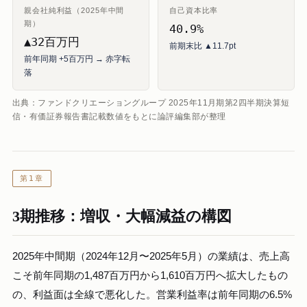
親会社純利益（2025年中間
自己資本比率
期）
40.9%
▲32百万円
前期末比 ▲11.7pt
前年同期 +5百万円 → 赤字転
落
出典：ファンドクリエーショングループ 2025年11月期第2四半期決算短
信・有価証券報告書記載数値をもとに論評編集部が整理
第1章
3期推移：増収・大幅減益の構図
2025年中間期（2024年12月〜2025年5月）の業績は、売上高
こそ前年同期の1,487百万円から1,610百万円へ拡大したもの
の、利益面は全線で悪化した。営業利益率は前年同期の6.5%