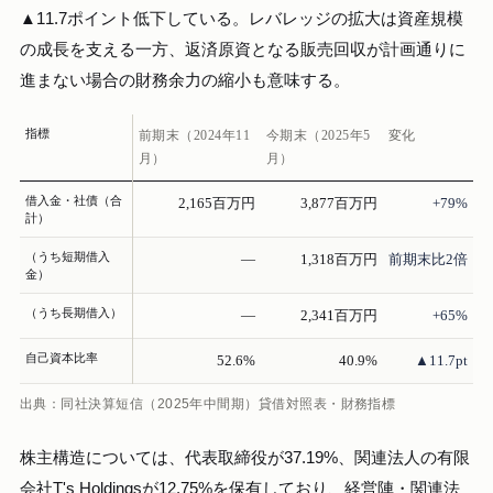
▲11.7ポイント低下している。レバレッジの拡大は資産規模
の成長を支える一方、返済原資となる販売回収が計画通りに
進まない場合の財務余力の縮小も意味する。
指標
前期末（2024年11
今期末（2025年5
変化
月）
月）
借入金・社債（合
2,165百万円
3,877百万円
+79%
計）
（うち短期借入
—
1,318百万円
前期末比2倍
金）
（うち長期借入）
—
2,341百万円
+65%
自己資本比率
52.6%
40.9%
▲11.7pt
出典：同社決算短信（2025年中間期）貸借対照表・財務指標
株主構造については、代表取締役が37.19%、関連法人の有限
会社T's Holdingsが12.75%を保有しており、経営陣・関連法