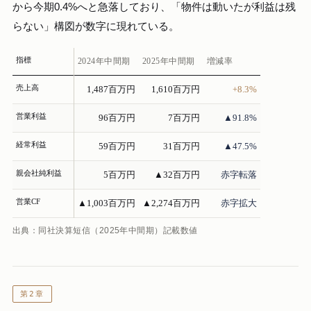
から今期0.4%へと急落しており、「物件は動いたが利益は残
らない」構図が数字に現れている。
指標
2024年中間期
2025年中間期
増減率
売上高
1,487百万円
1,610百万円
+8.3%
営業利益
96百万円
7百万円
▲91.8%
経常利益
59百万円
31百万円
▲47.5%
親会社純利益
5百万円
▲32百万円
赤字転落
営業CF
▲1,003百万円
▲2,274百万円
赤字拡大
出典：同社決算短信（2025年中間期）記載数値
第2章