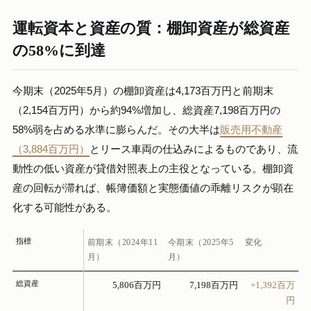
運転資本と資産の質：棚卸資産が総資産
の58%に到達
今期末（2025年5月）の棚卸資産は4,173百万円と前期末
（2,154百万円）から約94%増加し、総資産7,198百万円の
58%弱を占める水準に膨らんだ。その大半は
販売用不動産
（3,884百万円）
とリース車両の仕込みによるものであり、流
動性の低い資産が貸借対照表上の主役となっている。棚卸資
産の回転が滞れば、帳簿価額と実態価値の乖離リスクが顕在
化する可能性がある。
指標
前期末（2024年11
今期末（2025年5
変化
月）
月）
総資産
5,806百万円
7,198百万円
+1,392百万
円