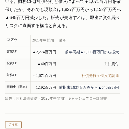
いる。財務CFは社債発行と借入によって＋1,671百万円を確
保したが、それでも現預金は1,837百万円から1,192百万円へ
▲645百万円減少した。販売が失速すれば、即座に資金繰り
リスクに直面する構造と言える。
CF区分
2025年中間期
備考
営業CF
▲2,274百万円
前年同期▲1,003百万円から拡大
投資CF
▲40百万円
主に貸付
財務CF
＋1,671百万円
社債発行＋借入で調達
現預金（期末）
1,192百万円
前期末1,837百万円から▲645百万円
出典：同社決算短信（2025年中間期）キャッシュフロー計算書
第4章