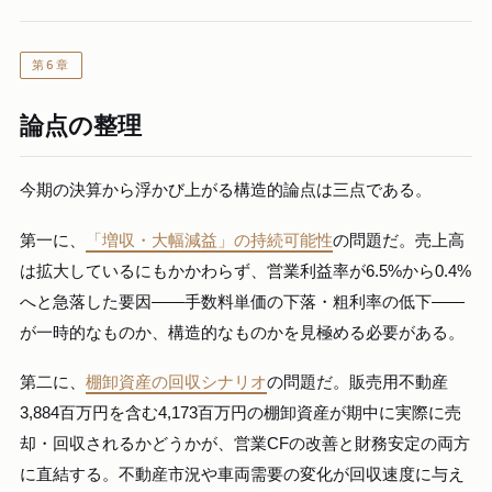
第6章
論点の整理
今期の決算から浮かび上がる構造的論点は三点である。
第一に、
「増収・大幅減益」の持続可能性
の問題だ。売上高
は拡大しているにもかかわらず、営業利益率が6.5%から0.4%
へと急落した要因——手数料単価の下落・粗利率の低下——
が一時的なものか、構造的なものかを見極める必要がある。
第二に、
棚卸資産の回収シナリオ
の問題だ。販売用不動産
3,884百万円を含む4,173百万円の棚卸資産が期中に実際に売
却・回収されるかどうかが、営業CFの改善と財務安定の両方
に直結する。不動産市況や車両需要の変化が回収速度に与え