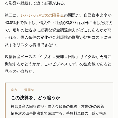
る影響を継続して追う必要がある。
第三に、
レバレッジ拡大の限界点
の問題だ。自己資本比率が
40.9%まで低下し、借入金・社債が3,877百万円に達した現状
で、追加の仕込みに必要な資金調達余力がどこにあるかが問
われる。借入条件の変化や金利環境の影響が財務コストに波
及するリスクも看過できない。
現物資産ベースの「仕入れ→売却→回収」サイクルが円滑に
機能するかどうかが、このビジネスモデルの生命線であると
見るのが自然だ。
論点 → 質問状
この決算を、どう追うか
棚卸資産の回収進捗・借入金残高の推移・営業CFの改善
幅を次の四半期決算で確認する。手数料単価の下落が構造