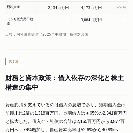
棚卸資産
2,154百万円
4,173百万円
+94%
（うち販売用不動
—
3,884百万円
—
産）
出典：同社決算短信（2025年中間期）貸借対照表
第5章
財務と資本政策：借入依存の深化と株主
構造の集中
資産膨張を支えているのは借入の急増であり、短期借入金は
前期末比2倍の1,318百万円、長期借入は＋65%の2,341百万円
と拡大した。借入金・社債の合計は2,165百万円から3,877百
万円へ＋79%増加し、自己資本比率は52.6%から40.9%へ