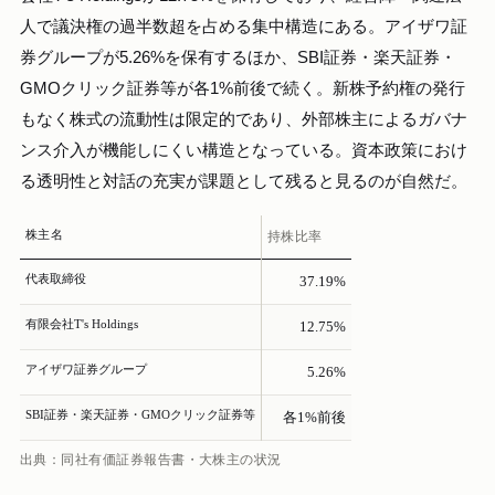
人で議決権の過半数超を占める集中構造にある。アイザワ証
券グループが5.26%を保有するほか、SBI証券・楽天証券・
GMOクリック証券等が各1%前後で続く。新株予約権の発行
もなく株式の流動性は限定的であり、外部株主によるガバナ
ンス介入が機能しにくい構造となっている。資本政策におけ
る透明性と対話の充実が課題として残ると見るのが自然だ。
株主名
持株比率
代表取締役
37.19%
有限会社T's Holdings
12.75%
アイザワ証券グループ
5.26%
SBI証券・楽天証券・GMOクリック証券等
各1%前後
出典：同社有価証券報告書・大株主の状況