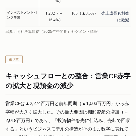
%）
インベストメントバ
1,282（＋
105（▲3.5%）
売上成長も利益
ンク事業
16.4%）
は微減
出典：同社決算短信（2025年中間期）セグメント情報
第3章
キャッシュフローとの整合：営業CF赤字
の拡大と現預金の減少
営業CFは▲2,274百万円と前年同期（▲1,003百万円）から赤
字幅が大きく拡大した。その最大要因は棚卸資産の増加（＋
2,018百万円）であり、「投資物件を先に仕込み、売却で回収
する」というビジネスモデルの構造がそのまま数字に表れて