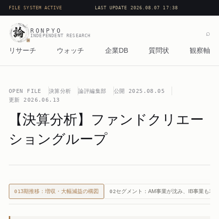
FILE SYSTEM ACTIVE
LAST UPDATE 2026.08.07 17:38
RONPYO
⌕
INDEPENDENT RESEARCH
リサーチ
ウォッチ
企業DB
質問状
観察軸
OPEN FILE
決算分析
論評編集部
公開
2025.08.05
更新
2026.06.13
【決算分析】ファンドクリエー
ショングループ
3期推移：増収・大幅減益の構図
セグメント：AM事業が沈み、IB事業も利
01
02