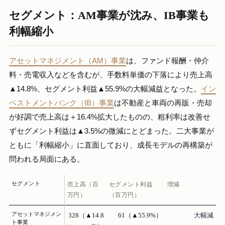
セグメント：AM事業が沈み、IB事業も
利幅縮小
アセットマネジメント（AM）事業
は、ファンド報酬・仲介
料・売電収入などを含むが、手数料単価の下落により売上高
▲14.8%、セグメント利益▲55.9%の大幅減益となった。
イン
ベストメントバンク（IB）事業
は不動産と車両の再販・売却
が好調で売上高は＋16.4%拡大したものの、粗利率は改善せ
ずセグメント利益は▲3.5%の微減にとどまった。二大事業が
ともに「利幅縮小」に直面しており、成長モデルの再構築が
問われる局面にある。
セグメント
売上高（百
セグメント利益
増減
万円）
（百万円）
アセットマネジメン
328（▲14.8
61（▲55.9%）
大幅減
ト事業