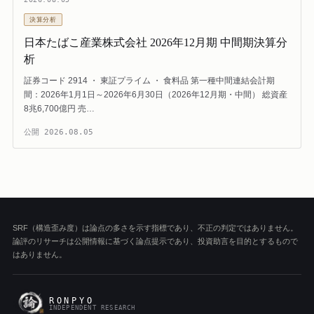
決算分析
日本たばこ産業株式会社 2026年12月期 中間期決算分
析
証券コード 2914 ・ 東証プライム ・ 食料品 第一種中間連結会計期
間：2026年1月1日～2026年6月30日（2026年12月期・中間） 総資産
8兆6,700億円 売…
公開
2026.08.05
SRF（構造歪み度）は論点の多さを示す指標であり、不正の判定ではありません。
論評のリサーチは公開情報に基づく論点提示であり、投資助言を目的とするもので
はありません。
RONPYO
INDEPENDENT RESEARCH