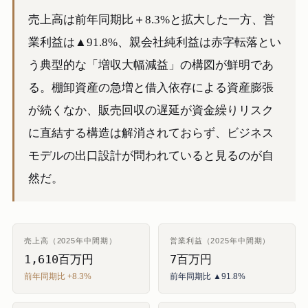
売上高は前年同期比＋8.3%と拡大した一方、営
業利益は▲91.8%、親会社純利益は赤字転落とい
う典型的な「増収大幅減益」の構図が鮮明であ
る。棚卸資産の急増と借入依存による資産膨張
が続くなか、販売回収の遅延が資金繰りリスク
に直結する構造は解消されておらず、ビジネス
モデルの出口設計が問われていると見るのが自
然だ。
売上高（2025年中間期）
営業利益（2025年中間期）
1,610百万円
7百万円
前年同期比 +8.3%
前年同期比 ▲91.8%