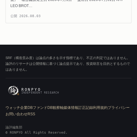
LEO BROT…
公開
2026.08.03
SRF（構造歪み度）は論点の多さを示す指標であり、不正の判定ではありません。
論評のリサーチは公開情報に基づく論点提示であり、投資助言を目的とするもので
はありません。
RONPYO
INDEPENDENT RESEARCH
ウォッチ
企業DB
ファンドDB
観察軸
媒体情報
訂正記録
利用規約
プライバシー
お問い合わせ
RSS
論評編集部
© RONPYO All Rights Reserved.