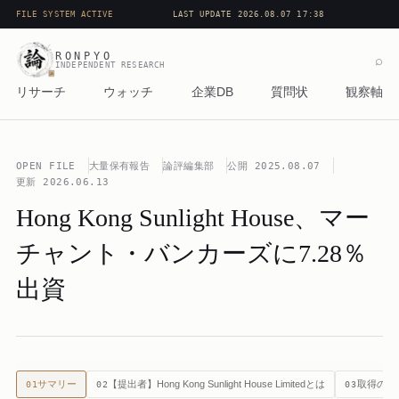
FILE SYSTEM ACTIVE
LAST UPDATE 2026.08.07 17:38
RONPYO
⌕
INDEPENDENT RESEARCH
リサーチ
ウォッチ
企業DB
質問状
観察軸
OPEN FILE
大量保有報告
論評編集部
公開
2025.08.07
更新
2026.06.13
Hong Kong Sunlight House、マー
チャント・バンカーズに7.28％
出資
サマリー
【提出者】Hong Kong Sunlight House Limitedとは
取得の構
01
02
03