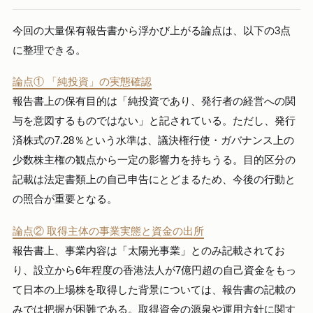
今回の大量保有報告書から浮かび上がる論点は、以下の3点
に整理できる。
論点① 「純投資」の実態確認
報告書上の保有目的は「純投資であり、発行者の経営への関
与を意図するものではない」と記されている。ただし、発行
済株式の7.28％という水準は、議決権行使・ガバナンス上の
少数株主権の観点から一定の影響力を持ちうる。目的区分の
記載は法定書類上の自己申告にとどまるため、今後の行動と
の照合が重要となる。
論点② 取得主体の事業実態と資金の出所
報告書上、事業内容は「太陽光事業」とのみ記載されてお
り、設立から6年程度の香港法人が7億円超の自己資金をもっ
て日本の上場株を取得した背景については、報告書の記載の
みでは把握が困難である。取得資金の源泉や運用方針に関す