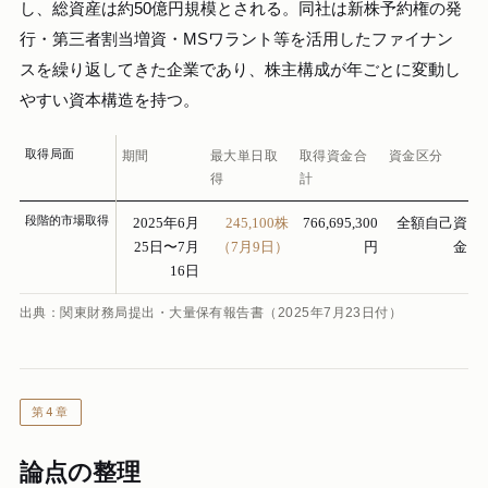
し、総資産は約50億円規模とされる。同社は新株予約権の発
行・第三者割当増資・MSワラント等を活用したファイナン
スを繰り返してきた企業であり、株主構成が年ごとに変動し
やすい資本構造を持つ。
取得局面
期間
最大単日取
取得資金合
資金区分
得
計
段階的市場取得
2025年6月
245,100株
766,695,300
全額自己資
25日〜7月
（7月9日）
円
金
16日
出典：関東財務局提出・大量保有報告書（2025年7月23日付）
第4章
論点の整理