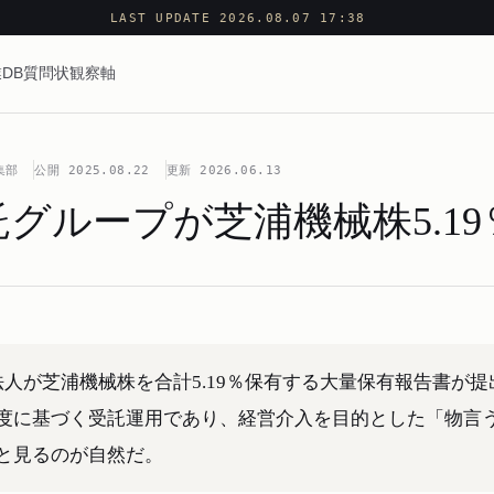
LAST UPDATE 2026.08.07 17:38
DB
質問状
観察軸
集部
公開
2025.08.22
更新
2026.06.13
グループが芝浦機械株5.19
人が芝浦機械株を合計5.19％保有する大量保有報告書が提
度に基づく受託運用であり、経営介入を目的とした「物言
と見るのが自然だ。