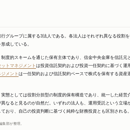
銀行グループに属する3法人である。各法人はそれぞれ異なる役割を
を形成している。
う制度的スキームを通じた保有主体であり、信金中央金庫を信託元
セットマネジメント
は投資信託契約および投資一任契約に基づく運
ネジメント
は一任契約および信託契約ベースで株式を保有する資産
、実態としては役割分担型の制度的保有構造であり、統一した経営
が異なると見るのが自然だ。いずれの法人も、運用受託という立場
しており、自己の投資判断に基づく純粋な財務投資とも区別される
編集部が整理。