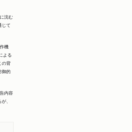
に沈む
通じて
作機
による
この背
防御的
告内容
るが、