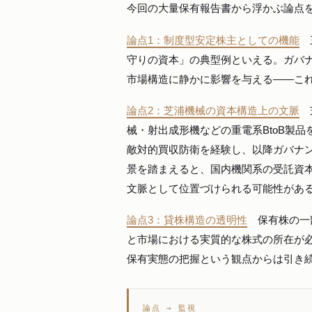
今回の大量保有報告書から浮かぶ論点を
論点1：制度型安定株主としての機能
三
守りの資本」の典型例といえる。ガバ
市場構造に静かに影響を与える——こ
論点2：芝浦機械の資本構造上の文脈
芝
械・射出成形機などの重電系BtoB製品
敵対的買収防衛を経験し、以降ガバナ
景を踏まえると、国内機関系の受託資
文脈として位置づけられる可能性があ
論点3：貸株構造の透明性
保有株の一部
と市場における実質的な株式の所在が
保有実態の把握という観点からは引き
論点 → 監視