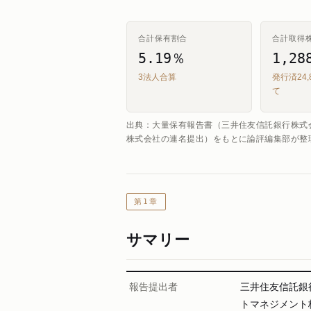
合計保有割合
合計取得
5.19％
1,28
3法人合算
発行済24,
て
出典：大量保有報告書（三井住友信託銀行株式
株式会社の連名提出）をもとに論評編集部が整
第1章
サマリー
報告提出者
三井住友信託銀
トマネジメント