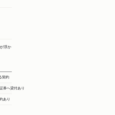
が浮か
る契約
証券へ貸付あり
約あり