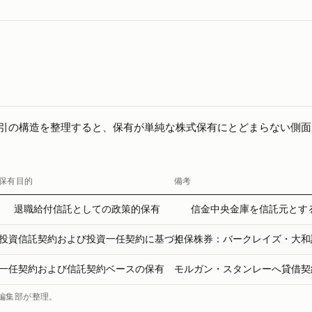
取引の構造を整理すると、保有が単純な株式保有にとどまらない側面
保有目的
備考
退職給付信託としての政策的保有
信金中央金庫を信託元とす
投資信託契約および投資一任契約に基づく
担保株券：バークレイズ・大和
一任契約および信託契約ベースの保有
モルガン・スタンレーへ貸借契
編集部が整理。