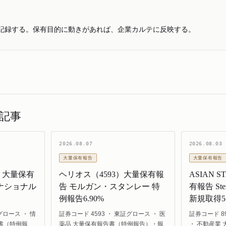
記録する。保有目的に動きがあれば、企業カルテに反映する。
記事
2026.08.07
2026.08.03
大量保有報告
大量保有報告
）大量保有
ヘリオス（4593）大量保有報
ASIAN 
ナショナル
告 モルガン・スタンレー 特
有報告 Sterl
例報告6.90%
新規取得5.
グロース ・ 情
証券コード 4593 ・ 東証グロース ・ 医
証券コード 8
書（特例報
薬品 大量保有報告書（特例報告）・報
・ 不動産業