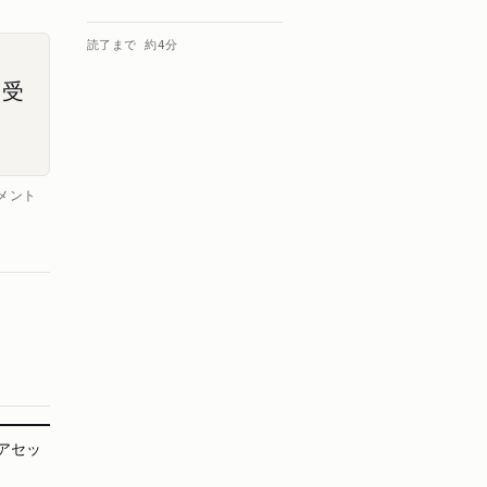
読了まで 約
4
分
く受
メント
アセッ