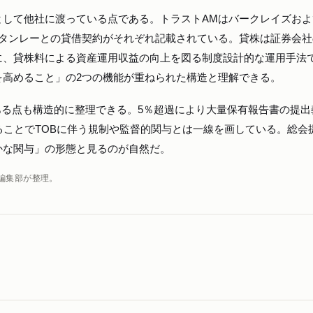
として他社に渡っている点である。トラストAMはバークレイズおよ
スタンレーとの貸借契約がそれぞれ記載されている。貸株は証券会社
に、貸株料による資産運用収益の向上を図る制度設計的な運用手法
を高めること」の2つの機能が重ねられた構造と理解できる。
にある点も構造的に整理できる。5％超過により大量保有報告書の提出
ることでTOBに伴う規制や監督的関与とは一線を画している。総会
かな関与」の形態と見るのが自然だ。
編集部が整理。