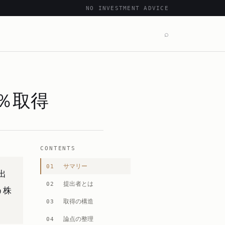
NO INVESTMENT ADVICE
⌕
％取得
CONTENTS
サマリー
01
出
提出者とは
02
う株
取得の構造
03
論点の整理
04