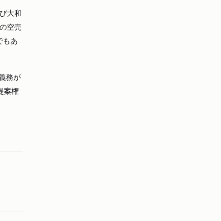
び大和
の空売
でもあ
義務が
提案権