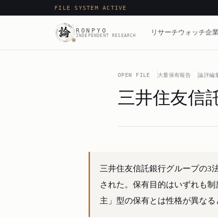
FILE SYSTEM ACTIVE
RONPYO
リサーチ
ウォッチ
企業
INDEPENDENT RESEARCH
OPEN FILE
大量保有報告
論評編
三井住友信託
三井住友信託銀行グループの3法
された。保有目的はいずれも制
主」型の保有とは性格が異なる