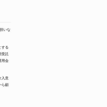
担いな
とする
用受託
運用会
介入意
から顧
。