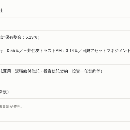
社
株（合計保有割合：5.19％）
：0.55％／三井住友トラストAM：3.14％／日興アセットマネジメン
託運用（退職給付信託・投資信託契約・投資一任契約等）
新規）
編集部が整理。