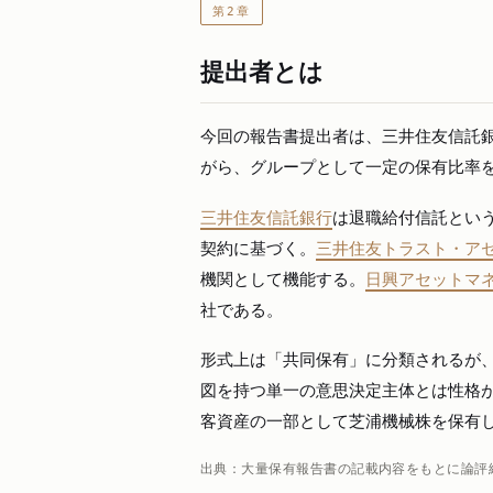
第2章
提出者とは
今回の報告書提出者は、三井住友信託
がら、グループとして一定の保有比率
三井住友信託銀行
は退職給付信託とい
契約に基づく。
三井住友トラスト・ア
機関として機能する。
日興アセットマ
社である。
形式上は「共同保有」に分類されるが
図を持つ単一の意思決定主体とは性格
客資産の一部として芝浦機械株を保有
出典：大量保有報告書の記載内容をもとに論評