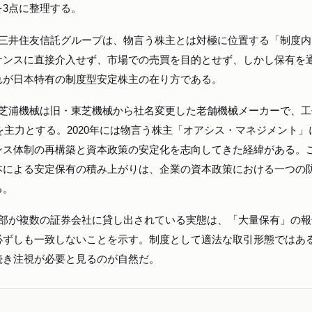
3点に整理する。
井住友信託グループは、物言う株主とは対極に位置する「制度内
ナンスに直接介入せず、市場での売買を目的とせず、しかし保有を
れが日本特有の制度型安定株主の在り方である。
浦機械は旧・東芝機械から社名変更した老舗機械メーカーで、工
を主力とする。2020年には物言う株主「オアシス・マネジメント」
ンス体制の再構築と資本政策の安定化を志向してきた経緯がある。
本による安定保有の積み上がりは、企業の資本政策における一つの
る。
が複数の証券会社に貸し出されている実態は、「大量保有」の報
必ずしも一致しないことを示す。制度として適法な取引形態ではあ
続き注視が必要と見るのが自然だ。