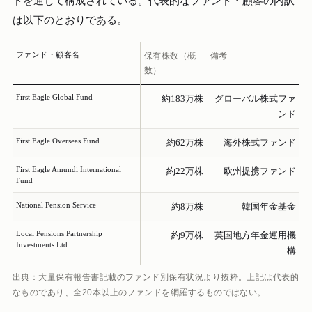
ドを通じて構成されている。代表的なファンド・顧客の内訳
は以下のとおりである。
ファンド・顧客名
保有株数（概
備考
数）
First Eagle Global Fund
約183万株
グローバル株式ファ
ンド
First Eagle Overseas Fund
約62万株
海外株式ファンド
First Eagle Amundi International
約22万株
欧州提携ファンド
Fund
National Pension Service
約8万株
韓国年金基金
Local Pensions Partnership
約9万株
英国地方年金運用機
Investments Ltd
構
出典：大量保有報告書記載のファンド別保有状況より抜粋。上記は代表的
なものであり、全20本以上のファンドを網羅するものではない。