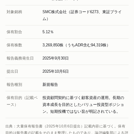
対象銘柄
SMC株式会社（証券コード6273、東証プライ
ム）
保有割合
5.12％
保有株数
3,269,850株（うちADR含む94,319株）
報告義務発生日
2025年9月30日
提出日
2025年10月6日
報告種別
新規報告
保有目的（記載ベ
投資顧問契約に基づく顧客資産の運用。長期の
ース）
資本成長を目的としたバリュー投資型ポジショ
ン。短期投機ではない旨が明記されている。
出典：大量保有報告書（2025年10月6日提出）記載内容に基づく。保有
目的は報告書の記載をそのまま整理したものであり、論評編集部による評