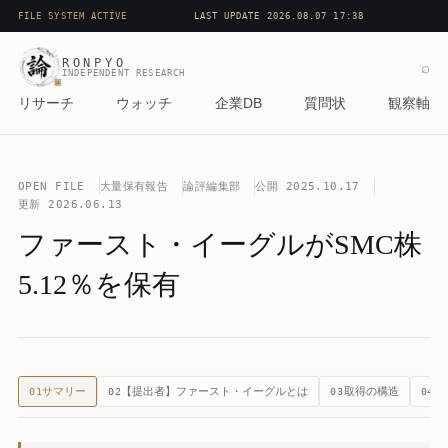
FILE SYSTEM ACTIVE
LAST UPDATE 2026.08.07 17:38
RONPYO
⌕
INDEPENDENT RESEARCH
リサーチ
ウォッチ
企業DB
質問状
観察軸
OPEN FILE
大量保有報告
論評編集部
公開
2025.10.17
更新
2026.06.13
ファースト・イーグルがSMC株
5.12％を保有
サマリー
【提出者】ファースト・イーグルとは
取得の構造
論
01
02
03
04