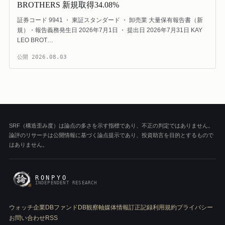
BROTHERS 新規取得34.08%
証券コード 9941 ・ 東証スタンダード ・ 卸売業 大量保有報告書（新
規）・報告義務発生日 2026年7月1日 ・ 提出日 2026年7月31日 KAY
LEO BROT…
公開
2026.08.03
SRF（構造歪み度）は論点の多さを示す指標であり、不正の判定ではありません。
論評のリサーチは公開情報に基づく論点提示であり、投資助言を目的とするもので
はありません。
RONPYO
INDEPENDENT RESEARCH
ウォッチ
企業DB
ファンドDB
観察軸
媒体情報
訂正記録
利用規約
プライバシー
お問い合わせ
RSS