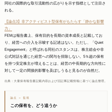
同社の国際的な取引流動性の広がりを示す指標として注目さ
れる。
【論点3】非アクティビスト型保有がもたらす「静かな影響
力」
FEMは報告書上、保有目的を長期の資本成長と記載してお
り、経営への介入を示唆する記述はない。ただし、「Quiet
Engagement」と呼ばれる同社のスタンスは、株主総会や非
公式対話を通じた経営への関与を排除しない。5％超の保有
を持つ安定株主が増えることは、経営の中長期的な方向性に
対して一定の間接的影響を及ぼしうると見るのが自然だ。
出典：大量保有報告書記載内容および旧記事記載情報に基づく論点整理。
論点 → 監視
この保有を、どう追うか