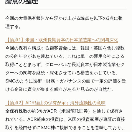
論点の整理
今回の大量保有報告から浮かび上がる論点を以下の3点に整
理する。
【論点1】米国・欧州長期資本の日本製造業への関与深化
今回の保有を構成する顧客資金には、韓国・英国を含む複数
の公的年金が名を連ねている。これは単一の運用会社による
取得にとどまらず、グローバルな長期資本が日本製造業セク
ターへの関与を継続・深化させている構造を示している。
SMCのように技術・財務・ガバナンスの面で一定の評価を受
ける企業に資金が集まる傾向があると見るのが自然だ。
【論点2】ADR経由の保有が示す海外流動性の意味
全保有株数の約3％がADR（米国預託証券）を通じて保有さ
れている。ADR経由の投資は、米国の投資家層が東証の直接
取引を経由せずにSMC株に接触できることを意味しており、