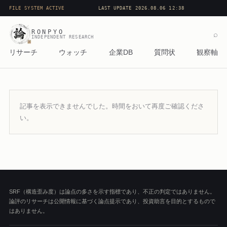
FILE SYSTEM ACTIVE
LAST UPDATE 2026.08.06 12:38
RONPYO
⌕
INDEPENDENT RESEARCH
リサーチ
ウォッチ
企業DB
質問状
観察軸
記事を表示できませんでした。時間をおいて再度ご確認くださ
い。
SRF（構造歪み度）は論点の多さを示す指標であり、不正の判定ではありません。
論評のリサーチは公開情報に基づく論点提示であり、投資助言を目的とするもので
はありません。