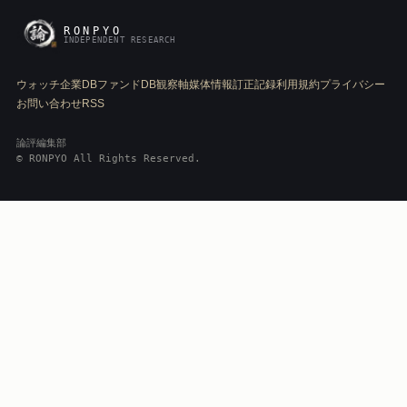
RONPYO
INDEPENDENT RESEARCH
ウォッチ
企業DB
ファンドDB
観察軸
媒体情報
訂正記録
利用規約
プライバシー
お問い合わせ
RSS
論評編集部
© RONPYO All Rights Reserved.