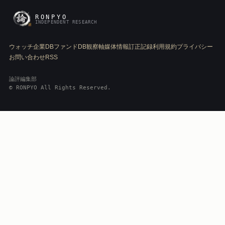
RONPYO
INDEPENDENT RESEARCH
ウォッチ
企業DB
ファンドDB
観察軸
媒体情報
訂正記録
利用規約
プライバシー
お問い合わせ
RSS
論評編集部
© RONPYO All Rights Reserved.