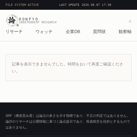
FILE SYSTEM ACTIVE
LAST UPDATE 2026.08.07 17:38
RONPYO
⌕
INDEPENDENT RESEARCH
リサーチ
ウォッチ
企業DB
質問状
観察軸
記事を表示できませんでした。時間をおいて再度ご確認くださ
い。
SRF（構造歪み度）は論点の多さを示す指標であり、不正の判定ではありません。
論評のリサーチは公開情報に基づく論点提示であり、投資助言を目的とするもので
はありません。