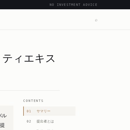
NO INVESTMENT ADVICE
⌕
リティエキス
CONTENTS
サマリー
01
バル
提出者とは
02
要提