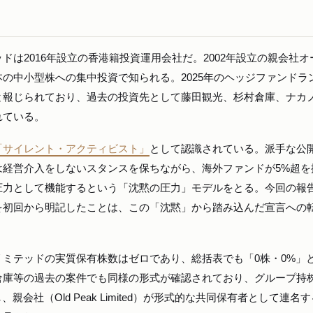
は2016年設立の香港籍投資運用会社だ。2002年設立の親会社オ
の中小型株への集中投資で知られる。2025年のヘッジファンドラ
と報じられており、過去の投資先として藤田観光、杉村倉庫、ナカ
れている。
「サイレント・アクティビスト」
として認識されている。派手な公
は経営介入をしないスタンスを保ちながら、海外ファンドが5%超を
圧力として機能するという「沈黙の圧力」モデルをとる。今回の報
を初回から明記したことは、この「沈黙」から踏み込んだ宣言への
ミテッドの実質保有株数はゼロであり、総括表でも「0株・0%」
倉庫等の過去の案件でも同様の形式が確認されており、グループ持
に保有し、親会社（Old Peak Limited）が形式的な共同保有者として連名