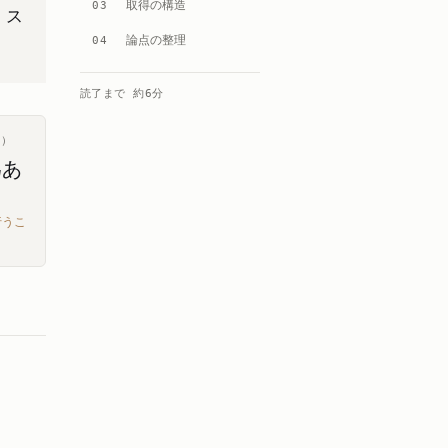
取得の構造
03
」ス
論点の整理
04
読了まで 約
6
分
ス）
為あ
行うこ
出