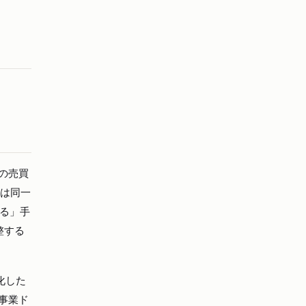
件の売買
降は同一
る」手
整する
化した
事業ド