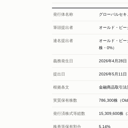
発行体名称
グローバルセキ
筆頭提出者
オールド・ピーク・
連名提出者
オールド・ピーク・
株・0%）
義務発生日
2026年4月28日
提出日
2026年5月11日
根拠条文
金融商品取引法第
実質保有株数
786,300株（Ol
発行済株式等総数
15,309,600
株券等保有割合
5.14%