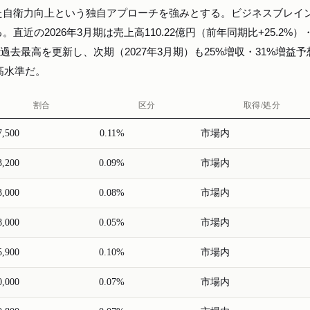
た自衛力向上という独自アプローチを強みとする。ビジネスブレイ
近の2026年3月期は売上高110.22億円（前年同期比+25.2%）
標で過去最高を更新し、次期（2027年3月期）も25%増収・31%増益
高水準だ。
割合
区分
取得/処分
7,500
0.11%
市場内
3,200
0.09%
市場内
3,000
0.08%
市場内
8,000
0.05%
市場内
5,900
0.10%
市場内
0,000
0.07%
市場内