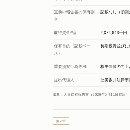
直前の報告書の保有割
記載なし（初回
合
取得資金合計
2,074,84
保有目的（記載ベー
長期投資並びに
ス）
重要提案行為等欄
株主価値の向上
提出代理人
渥美坂井法律事
出典：大量保有報告書（2026年5月11日提出）
第2章