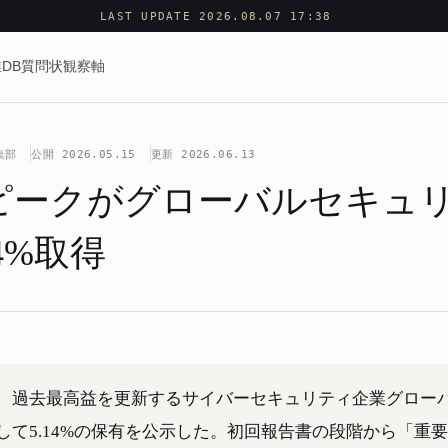
LAST UPDATE 2026.08.07 17:38
DB
質問状
観察軸
集部
公開
2026.05.15
更新
2026.06.13
ピークがグローバルセキュ
4%取得
、過去最高益を更新するサイバーセキュリティ企業グロー
て5.14%の保有を公示した。初回報告書の段階から「重