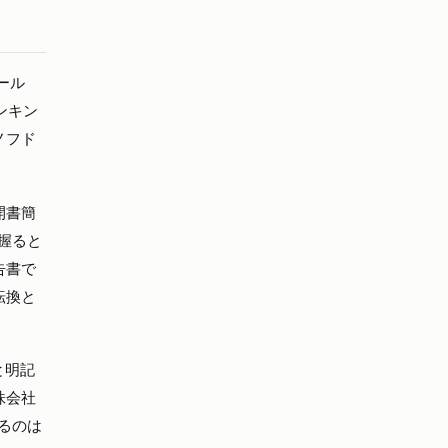
ール
ンキン
ノフド
開書簡
握ると
告書で
転換と
と明記
株会社
するのは