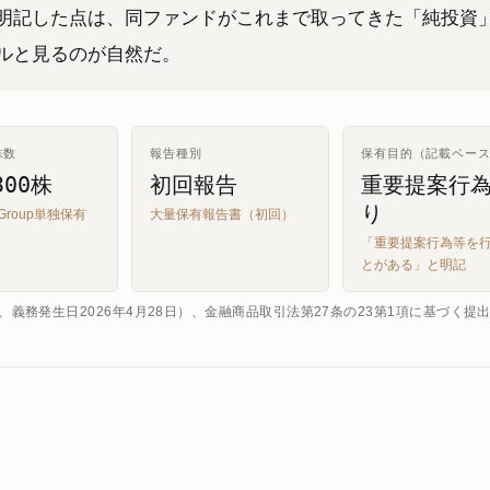
明記した点は、同ファンドがこれまで取ってきた「純投資
ルと見るのが自然だ。
株数
報告種別
保有目的（記載ベー
300株
初回報告
重要提案行
り
k Group単独保有
大量保有報告書（初回）
「重要提案行為等を
とがある」と明記
、義務発生日2026年4月28日）、金融商品取引法第27条の23第1項に基づく提