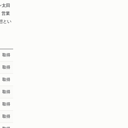
ン太田
・営業
予想とい
取得
取得
取得
取得
取得
取得